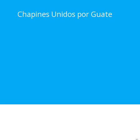
Skip
to
Chapines Unidos por Guate
content