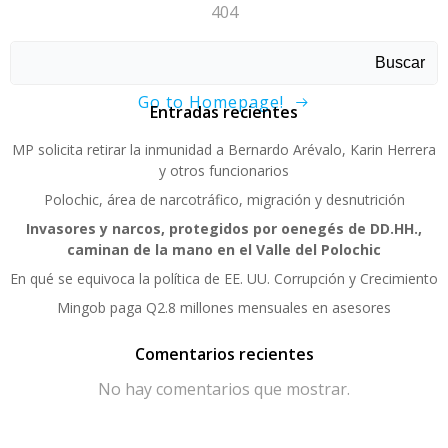
404
Sorry, page not found!
Buscar
Go to Homepage!
Entradas recientes
MP solicita retirar la inmunidad a Bernardo Arévalo, Karin Herrera
y otros funcionarios
Polochic, área de narcotráfico, migración y desnutrición
Invasores y narcos, protegidos por oenegés de DD.HH.,
caminan de la mano en el Valle del Polochic
En qué se equivoca la política de EE. UU. Corrupción y Crecimiento
Mingob paga Q2.8 millones mensuales en asesores
Comentarios recientes
No hay comentarios que mostrar.