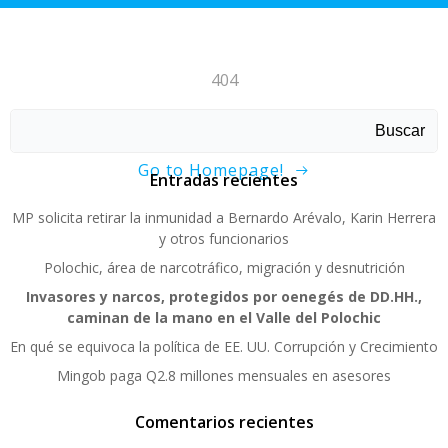
404
Sorry, page not found!
Buscar
Go to Homepage!
Entradas recientes
MP solicita retirar la inmunidad a Bernardo Arévalo, Karin Herrera
y otros funcionarios
Polochic, área de narcotráfico, migración y desnutrición
Invasores y narcos, protegidos por oenegés de DD.HH.,
caminan de la mano en el Valle del Polochic
En qué se equivoca la política de EE. UU. Corrupción y Crecimiento
Mingob paga Q2.8 millones mensuales en asesores
Comentarios recientes