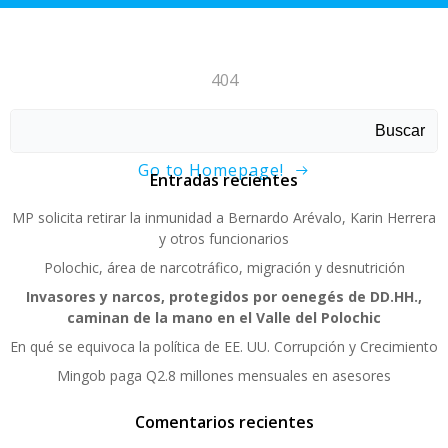
404
Sorry, page not found!
Buscar
Go to Homepage!
Entradas recientes
MP solicita retirar la inmunidad a Bernardo Arévalo, Karin Herrera
y otros funcionarios
Polochic, área de narcotráfico, migración y desnutrición
Invasores y narcos, protegidos por oenegés de DD.HH.,
caminan de la mano en el Valle del Polochic
En qué se equivoca la política de EE. UU. Corrupción y Crecimiento
Mingob paga Q2.8 millones mensuales en asesores
Comentarios recientes