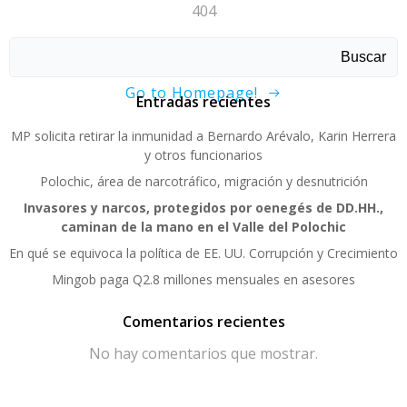
404
Sorry, page not found!
Buscar
Go to Homepage!
Entradas recientes
MP solicita retirar la inmunidad a Bernardo Arévalo, Karin Herrera
y otros funcionarios
Polochic, área de narcotráfico, migración y desnutrición
Invasores y narcos, protegidos por oenegés de DD.HH.,
caminan de la mano en el Valle del Polochic
En qué se equivoca la política de EE. UU. Corrupción y Crecimiento
Mingob paga Q2.8 millones mensuales en asesores
Comentarios recientes
No hay comentarios que mostrar.