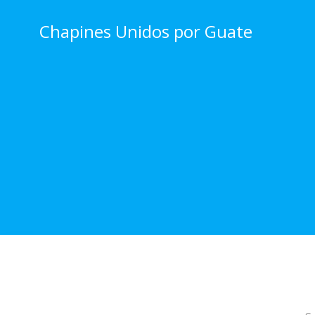
Skip
to
Chapines Unidos por Guate
content