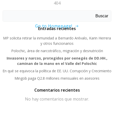
404
Sorry, page not found!
Buscar
Go to Homepage!
Entradas recientes
MP solicita retirar la inmunidad a Bernardo Arévalo, Karin Herrera
y otros funcionarios
Polochic, área de narcotráfico, migración y desnutrición
Invasores y narcos, protegidos por oenegés de DD.HH.,
caminan de la mano en el Valle del Polochic
En qué se equivoca la política de EE. UU. Corrupción y Crecimiento
Mingob paga Q2.8 millones mensuales en asesores
Comentarios recientes
No hay comentarios que mostrar.