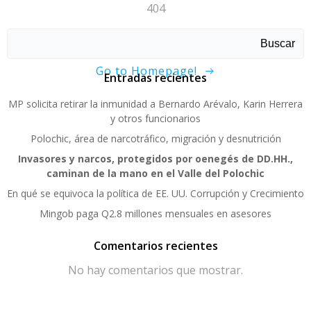
404
Sorry, page not found!
Buscar
Go to Homepage!
Entradas recientes
MP solicita retirar la inmunidad a Bernardo Arévalo, Karin Herrera
y otros funcionarios
Polochic, área de narcotráfico, migración y desnutrición
Invasores y narcos, protegidos por oenegés de DD.HH.,
caminan de la mano en el Valle del Polochic
En qué se equivoca la política de EE. UU. Corrupción y Crecimiento
Mingob paga Q2.8 millones mensuales en asesores
Comentarios recientes
No hay comentarios que mostrar.