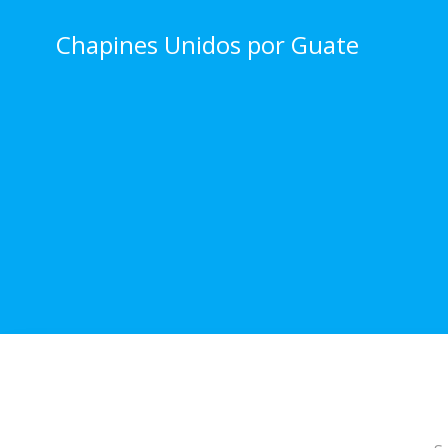
Skip
to
Chapines Unidos por Guate
content