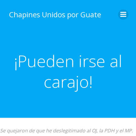
Skip
to
Chapines Unidos por Guate
content
¡Pueden irse al
carajo!
Se quejaron de que he deslegitimado al OJ, la PDH y el MP.