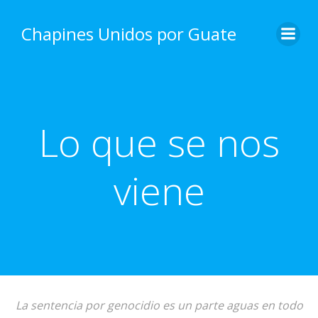
Skip
to
Chapines Unidos por Guate
content
Lo que se nos
viene
La sentencia por genocidio es un parte aguas en todo