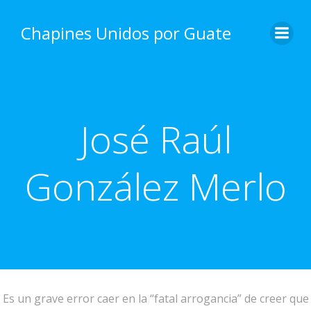
Skip
to
Chapines Unidos por Guate
content
José Raúl
González Merlo
Es un grave error caer en la “fatal arrogancia” de creer que